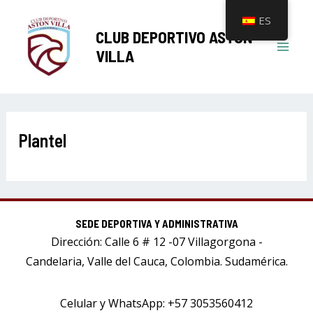
Ir
Mai
ES
al
CLUB DEPORTIVO ASTON
Men
contenido
VILLA
Plantel
SEDE DEPORTIVA Y ADMINISTRATIVA
Dirección: Calle 6 # 12 -07 Villagorgona -
Candelaria, Valle del Cauca, Colombia. Sudamérica.
Celular y WhatsApp: +57 3053560412